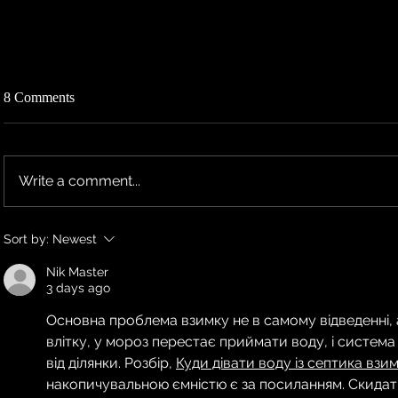
8 Comments
Write a comment...
TEN RESCHEDULES 2026 UK
TEN ANNO
Sort by:
Newest
TOUR DATES TO 2027
TOUR DAT
Nik Master
3 days ago
Основна проблема взимку не в самому відведенні, 
влітку, у мороз перестає приймати воду, і систем
від ділянки. Розбір, 
Куди дівати воду із септика взи
накопичувальною ємністю є за посиланням. Скидати