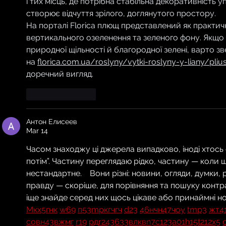
і тих місць, де потрібна стабільна декоративність 
створює відчуття зрілого, доглянутого простору.
На порталі Florica плющ представлений як практич
вертикального озеленення та зеленого фону. Якщо х
природної щільності й благородної зелені, варто зв
на 
florica.com.ua/roslyny/vytki-roslyny-y-liany/pli
доречний вигляд.
Like
Reply
Антон Елисеев
Mar 14
Часом знаходжу ці джерела випадково, іноді хтось ск
потім”. Частину переглядаю рідко, частину — коли
нестандартне.    Вони різні: новини, огляди, думки, р
правду — скоріше, для порівняння та пошуку контр
іще знайде серед них щось цікаве або принаймні но
М
к
х
5
г
нк
w69
п
53
mp
кг
чг
ч
d23
46
н
чн
47
чо
у
tmp3
жт
4
с
о
вн
43
вж
мг
r19
рд
r24
36
33
вл
кв
n7
c123
a01
h15
t21
2x5