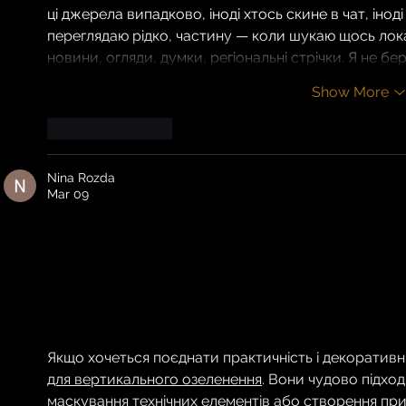
ці джерела випадково, іноді хтось скине в чат, іноді
переглядаю рідко, частину — коли шукаю щось локаль
новини, огляди, думки, регіональні стрічки. Я не бе
Show More
Like
Reply
Nina Rozda
Mar 09
Ліани — це універсальне рішення для тих, хто хоче
вертикальним, об’ємним і живим. Вони допомагаю
перголи, альтанки, арки та стіни, створюючи затишн
ділянках. Такі рослини не займають багато місця на
глибини й декоративності. Одні ліани цінують за ряс
або здатність швидко формувати щільний зелений 
Якщо хочеться поєднати практичність і декоративн
для вертикального озеленення
. Вони чудово підхо
маскування технічних елементів або створення прир